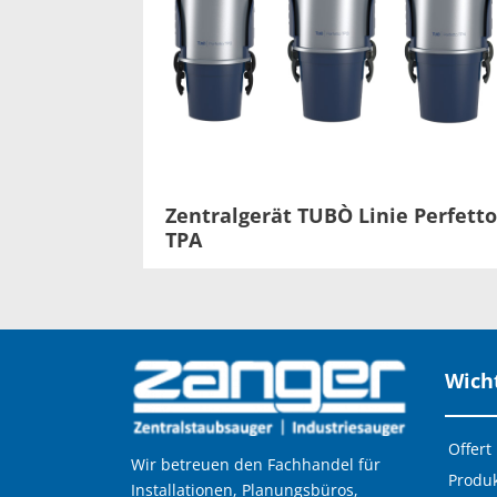
Zentralgerät TUBÒ Linie Perfett
TPA
Wicht
Offert
Wir betreuen den Fachhandel für
Produ
Installationen, Planungsbüros,