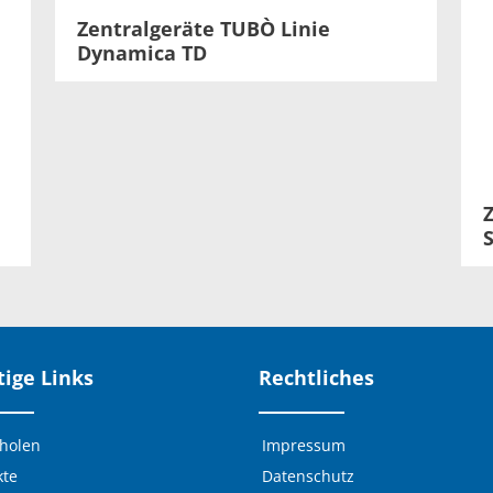
Zentralgeräte TUBÒ Linie
Dynamica TD
o
ige Links
Rechtliches
 holen
Impressum
kte
Datenschutz