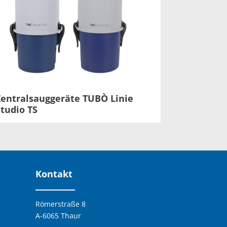
Zentralsauggeräte TUBÒ Linie
Studio TS
Kontakt
Römerstraße 8
A-6065 Thaur