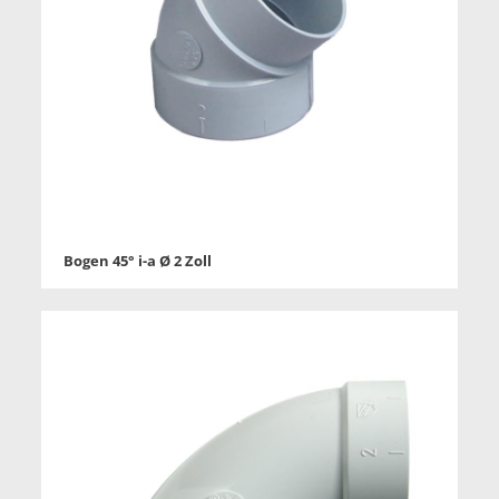
Bogen 45° i-a Ø 2 Zoll