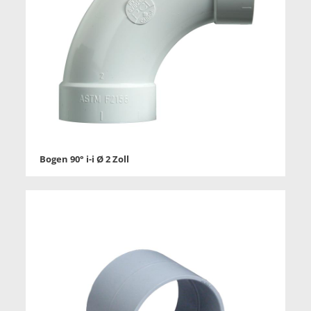
Bogen 90° i-i Ø 2 Zoll