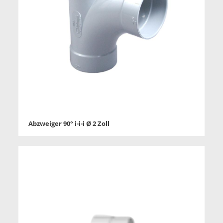
Abzweiger 90° i-i-i Ø 2 Zoll